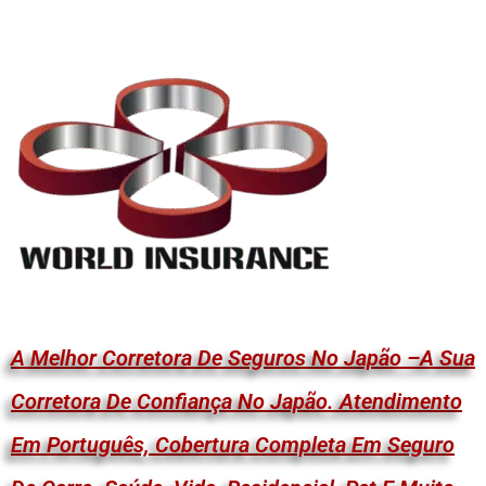
A Melhor Corretora De Seguros No Japão –A Sua
Corretora De Confiança No Japão. Atendimento
Em Português, Cobertura Completa Em Seguro